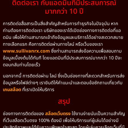
ติดต่อเรา กับแอดมินที่มีประสบการณ์
มากกว่า 10 ปี
การติดต่อสื่อสารเป็นสิ่งสำคัญสำหรับการทำธุรกิจในปัจจุบัน หาก
ท่านต้องการติดต่อเรา บริษัทของเราได้เปิดช่องทางการติดต่อที่แอ
ดมิน เพื่อให้ท่านสามารถเข้าถึงข้อมูลและบริการได้อย่างสะดวกสบาย
ทางเลือกแรก คือการติดต่อผ่านทางไลน์ หรือเว็บของเรา
www.sullivanrx.com
ซึ่งท่านสามารถส่งข้อความเพื่อสอบถาม
ข้อมูลเบื้องต้นได้ทันที โดยแอดมินที่มีประสบการณ์มากกว่า 10 ปีจะ
ตอบกลับท่านโดยเร็ว
นอกจากนี้ การติดต่อผ่าน ไลน์ ซึ่งเป็นช่องทางที่สะดวกสำหรับการส่ง
ข้อมูลหรือไฟล์ต่างๆ เรายินดีให้คำแนะนำและตอบข้อซักถามเกี่ยวกับ
เกมสล็อต
ที่เราเปิดให้บริการ
สรุป
ช่องทางการติดต่อของ
สล็อตเว็บตรง
ใช้งานง่ายนับเป็นความสำคัญ
ที่เว็บสล็อตเว็บตรง 100% ต้องมี เพื่อให้บริการแก่ผู้เล่นได้อย่างมี
ประสิทธิภาพและได้รับความพึงพอใจสูงสุด โดยผู้เล่นควรเลือกเว็บที่มี